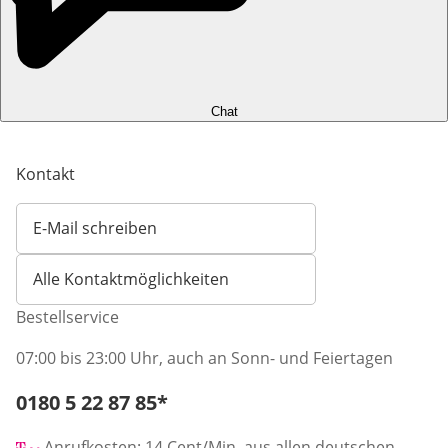
Chat
Kontakt
E-Mail schreiben
Öffnet E-Mail-Client
Alle Kontaktmöglichkeiten
Bestellservice
07:00 bis 23:00 Uhr, auch an Sonn- und Feiertagen
Telefonnummer:
0180 5 22 87 85
*
Öffnet Telefon-Client
Anrufkosten: 14 Cent/Min. aus allen deutschen