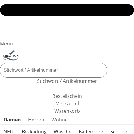
Menü
Stichwort / Artikelnummer
Bestellschein
Merkzettel
Warenkorb
Produktkategorien überspringen
Damen
Herren
Wohnen
NEU!
Bekleidung
Wäsche
Bademode
Schuhe