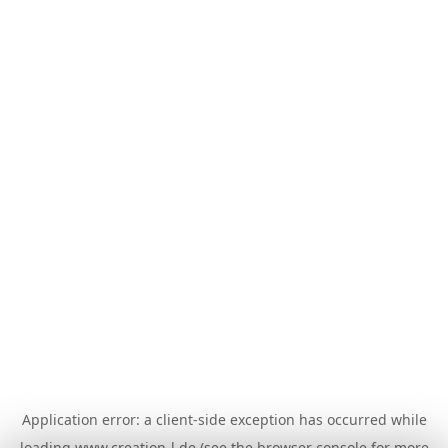
Application error: a
client
-side exception has occurred while
loading
www.creation-l.de
(see the
browser console
for more