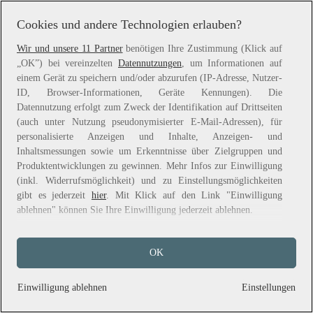
information).
Cookies und andere Technologien erlauben?
Wir und unsere 11 Partner
benötigen Ihre Zustimmung (Klick auf
„OK”) bei vereinzelten
Datennutzungen
, um Informationen auf
einem Gerät zu speichern und/oder abzurufen (IP-Adresse, Nutzer-
ID, Browser-Informationen, Geräte Kennungen). Die
Datennutzung erfolgt zum Zweck der Identifikation auf Drittseiten
(auch unter Nutzung pseudonymisierter E-Mail-Adressen), für
personalisierte Anzeigen und Inhalte, Anzeigen- und
Inhaltsmessungen sowie um Erkenntnisse über Zielgruppen und
Produktentwicklungen zu gewinnen. Mehr Infos zur Einwilligung
(inkl. Widerrufsmöglichkeit) und zu Einstellungsmöglichkeiten
gibt es jederzeit
hier
. Mit Klick auf den Link "Einwilligung
ablehnen" können Sie Ihre Einwilligung jederzeit ablehnen.
Sie können Ihre Einwilligung auch jederzeit grundlos mit Wirkung
OK
für die Zukunft widerrufen, indem Sie z. B. auf den Button
"Cookie-Einstellungen" im Footer der Website und "Alle
ablehnen" klicken.
Einwilligung ablehnen
Einstellungen
Datennutzungen