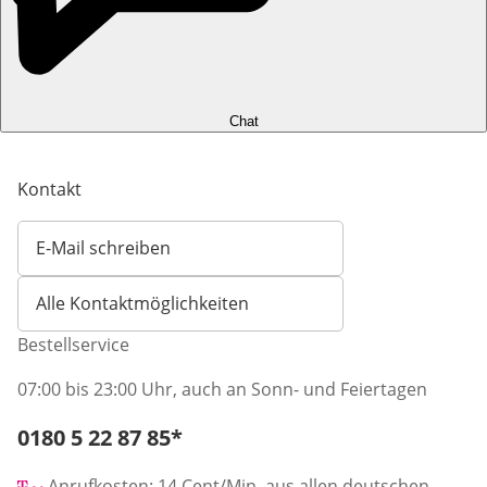
Chat
Kontakt
E-Mail schreiben
Öffnet E-Mail-Client
Alle Kontaktmöglichkeiten
Bestellservice
07:00 bis 23:00 Uhr, auch an Sonn- und Feiertagen
Telefonnummer:
0180 5 22 87 85
*
Öffnet Telefon-Client
Anrufkosten: 14 Cent/Min. aus allen deutschen