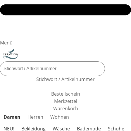
Menü
Stichwort / Artikelnummer
Bestellschein
Merkzettel
Warenkorb
Produktkategorien überspringen
Damen
Herren
Wohnen
NEU!
Bekleidung
Wäsche
Bademode
Schuhe