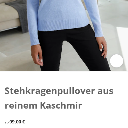
Zum Vergrößern auf das Bild klicken
Stehkragenpullover aus
reinem Kaschmir
99,00 €
99,00 €
ab