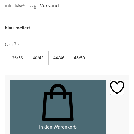
inkl. MwSt. zzgl.
Versand
blau-meliert
Größe
36/38
40/42
44/46
48/50
In den Warenkorb