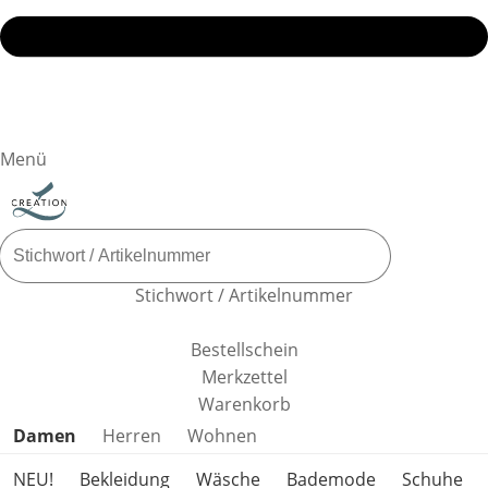
Menü
Stichwort / Artikelnummer
Bestellschein
Merkzettel
Warenkorb
Produktkategorien überspringen
Damen
Herren
Wohnen
NEU!
Bekleidung
Wäsche
Bademode
Schuhe