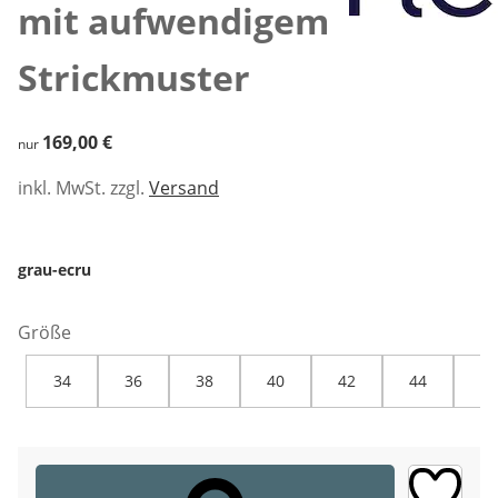
mit aufwendigem
Strickmuster
169,00 €
169,00 €
nur
inkl. MwSt. zzgl.
Versand
grau-ecru
Größe
34
36
38
40
42
44
46