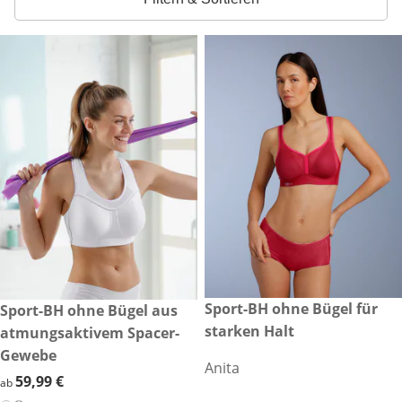
79,99 €
Sport-BH ohne Bügel für
59,99 €
Sport-BH ohne Bügel aus
starken Halt
atmungsaktivem Spacer-
Gewebe
Anita
59,99 €
59,99 €
ab