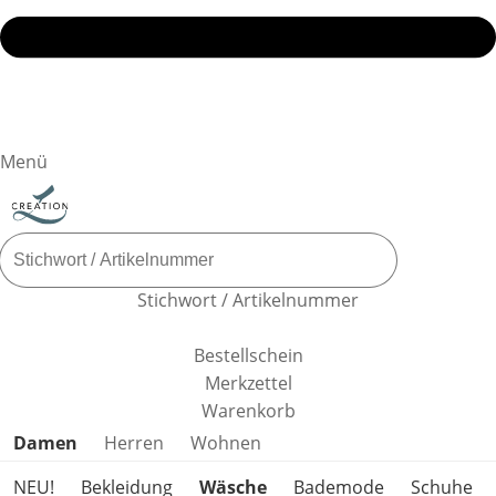
Menü
Stichwort / Artikelnummer
Bestellschein
Merkzettel
Warenkorb
Produktkategorien überspringen
Damen
Herren
Wohnen
NEU!
Bekleidung
Wäsche
Bademode
Schuhe