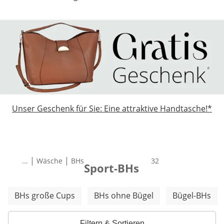
Unser Geschenk für Sie: Eine attraktive Handtasche!*
|
|
...
Wäsche
BHs
Total number of prod
32
Sport-BHs
Weitere Kategorien überspringen
BHs große Cups
BHs ohne Bügel
Bügel-BHs
Filtern & Sortieren