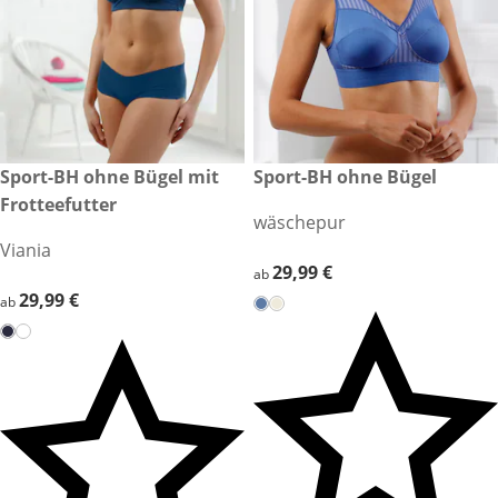
29,99 €
Sport-BH ohne Bügel mit
29,99 €
Sport-BH ohne Bügel
Frotteefutter
wäschepur
Viania
29,99 €
29,99 €
ab
29,99 €
29,99 €
ab