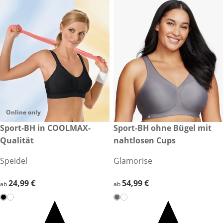
Online only
24,99 €
Sport-BH in COOLMAX-
54,99 €
Sport-BH ohne Bügel mit
Qualität
nahtlosen Cups
Speidel
Glamorise
24,99 €
24,99 €
54,99 €
54,99 €
ab
ab