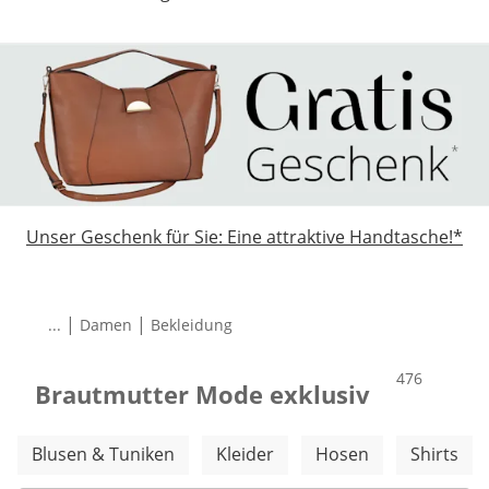
Unser Geschenk für Sie: Eine attraktive Handtasche!*
|
|
...
Damen
Bekleidung
Total number
476
Brautmutter Mode exklusiv
Weitere Kategorien überspringen
Blusen & Tuniken
Kleider
Hosen
Shirts