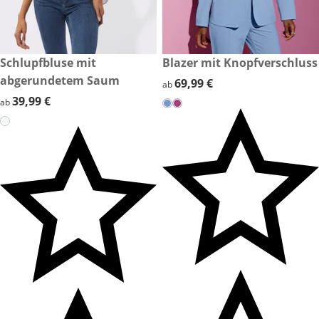
39,99 €
Schlupfbluse mit
69,99 €
Blazer mit Knopfverschluss
abgerundetem Saum
69,99 €
69,99 €
ab
39,99 €
39,99 €
ab