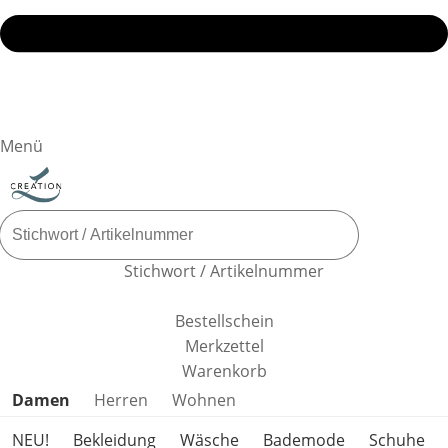
Menü
Stichwort / Artikelnummer
Bestellschein
Merkzettel
Warenkorb
Produktkategorien überspringen
Damen
Herren
Wohnen
NEU!
Bekleidung
Wäsche
Bademode
Schuhe