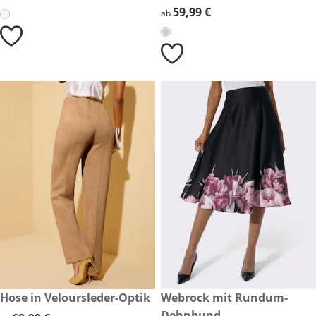
59,99 €
59,99 €
ab
69,99 €
Hose in Veloursleder-Optik
69,99 €
Webrock mit Rundum-
Dehnbund