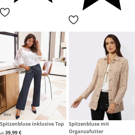
Neu
39,99 €
Spitzenbluse inklusive Top
59,99 €
Spitzenbluse mit
Organzafutter
39,99 €
39,99 €
ab