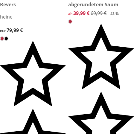
Revers
abgerundetem Saum
reduzierter Preis 39,99 €, vor
39,99 €
69,99 €
ab
– 43 %
heine
79,99 €
79,99 €
nur