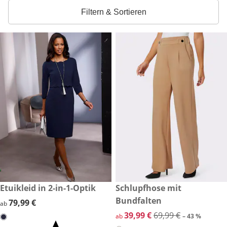
Filtern & Sortieren
79,99 €
Etuikleid in 2-in-1-Optik
reduzierter Preis 39,99 €, vor
Schlupfhose mit
-43 %
Bundfalten
79,99 €
79,99 €
ab
reduzierter Preis 39,99 €, vor
39,99 €
69,99 €
ab
– 43 %