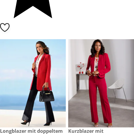
79,99 €
Longblazer mit doppeltem
reduzierter Preis 39,99 €, vor
Kurzblazer mit
-43 %