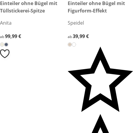
99,99 €
Einteiler ohne Bügel mit
39,99 €
Einteiler ohne Bügel mit
Tüllstickerei-Spitze
Figurform-Effekt
Anita
Speidel
99,99 €
99,99 €
39,99 €
39,99 €
ab
ab