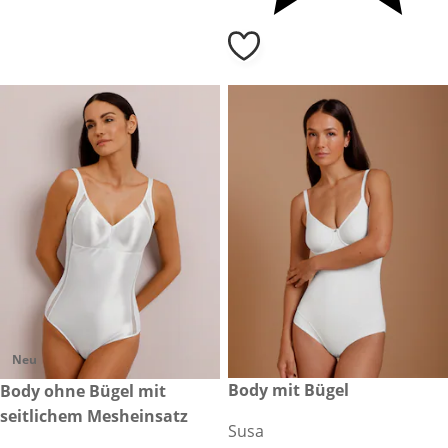
Neu
99,99 €
Body mit Bügel
69,99 €
Body ohne Bügel mit
seitlichem Mesheinsatz
Susa