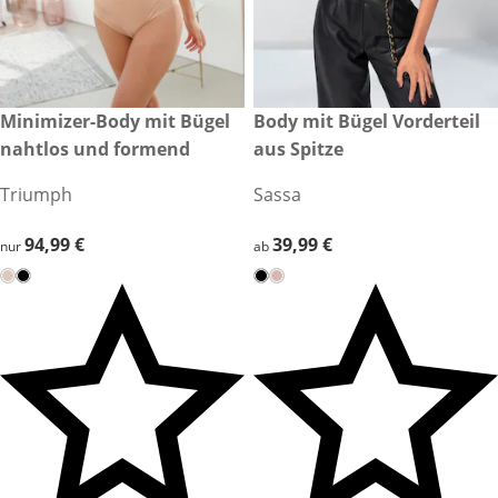
94,99 €
Minimizer-Body mit Bügel
39,99 €
Body mit Bügel Vorderteil
nahtlos und formend
aus Spitze
Triumph
Sassa
94,99 €
94,99 €
39,99 €
39,99 €
nur
ab