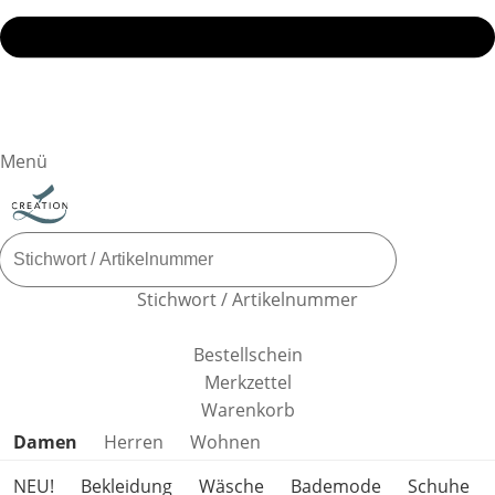
Menü
Stichwort / Artikelnummer
Bestellschein
Merkzettel
Warenkorb
Produktkategorien überspringen
Damen
Herren
Wohnen
NEU!
Bekleidung
Wäsche
Bademode
Schuhe