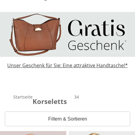
Unser Geschenk für Sie: Eine attraktive Handtasche!*
Startseite
Total number of products:
34
Korseletts
Filtern & Sortieren