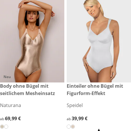
Neu
69,99 €
Body ohne Bügel mit
39,99 €
Einteiler ohne Bügel mit
seitlichem Mesheinsatz
Figurform-Effekt
Naturana
Speidel
69,99 €
69,99 €
39,99 €
39,99 €
ab
ab