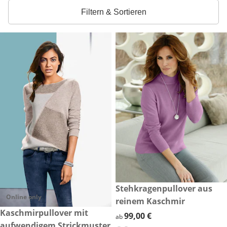
Filtern & Sortieren
99,00 €
Stehkragenpullover aus
Online only
reinem Kaschmir
169,00 €
Kaschmirpullover mit
99,00 €
99,00 €
ab
aufwendigem Strickmuster