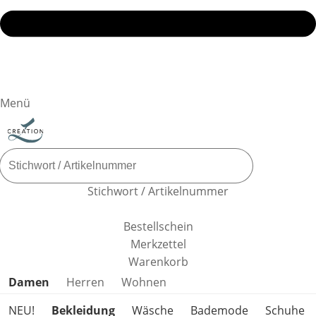
Menü
Stichwort / Artikelnummer
Bestellschein
Merkzettel
Warenkorb
Produktkategorien überspringen
Damen
Herren
Wohnen
NEU!
Bekleidung
Wäsche
Bademode
Schuhe