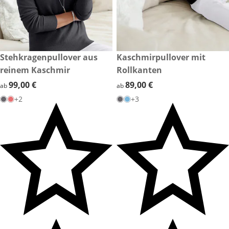
99,00 €
Stehkragenpullover aus
89,00 €
Kaschmirpullover mit
reinem Kaschmir
Rollkanten
99,00 €
99,00 €
89,00 €
89,00 €
ab
ab
+2
+3