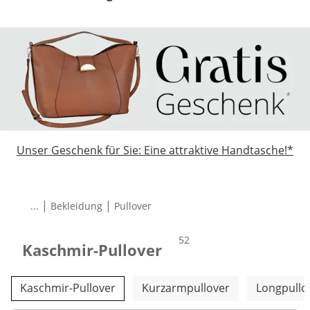
Unser Geschenk für Sie: Eine attraktive Handtasche!*
|
|
...
Bekleidung
Pullover
Total number of products:
52
Kaschmir-Pullover
Weitere Kategorien überspringen
Kaschmir-Pullover
Kurzarmpullover
Longpullo