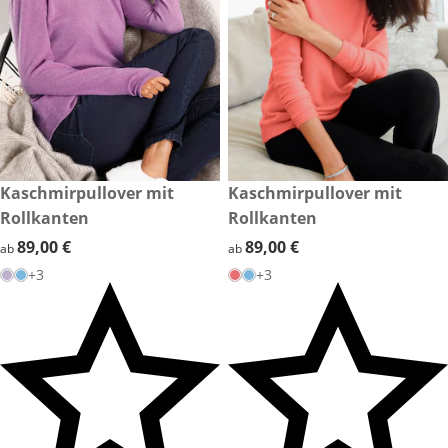
89,00 €
Kaschmirpullover mit
89,00 €
Kaschmirpullover mit
Rollkanten
Rollkanten
89,00 €
89,00 €
89,00 €
89,00 €
ab
ab
+3
+3