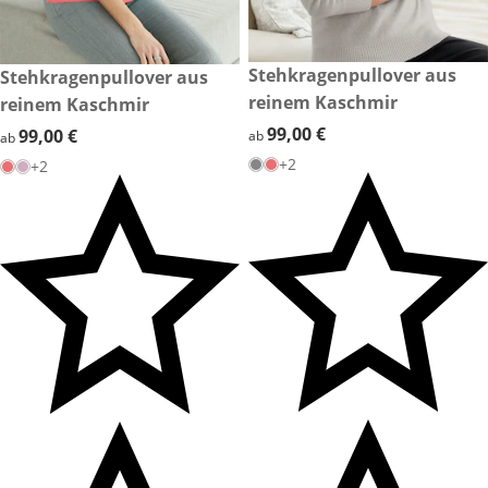
99,00 €
Stehkragenpullover aus
99,00 €
Stehkragenpullover aus
reinem Kaschmir
reinem Kaschmir
99,00 €
99,00 €
99,00 €
99,00 €
ab
ab
+2
+2